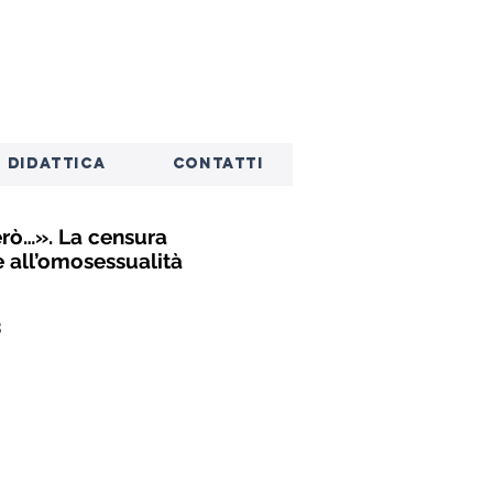
DIDATTICA
CONTATTI
erò…». La censura
e all’omosessualità
3