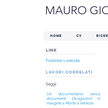
MAURO GIO
HOME
CV
RICE
link
..........................................
Publisher’s website
lavori correlati
..........................................
Saggi:
Un documentario senza
documenti. Divagazioni in
margine a Morte a Venezia