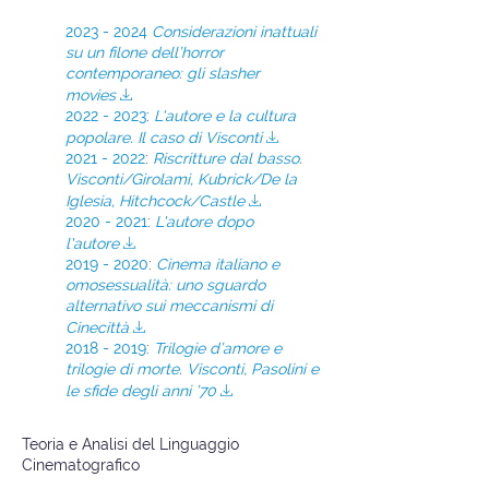
2023 - 2024
Considerazioni inattuali
su un filone dell’horror
contemporaneo: gli slasher
movies
V
2022 - 2023
:
L'autore e la cultura
popolare. Il caso di Visconti
V
2021 - 2022
:
Riscritture dal basso.
Visconti/Girolami, Kubrick/De la
Iglesia, Hitchcock/Castle
V
2020 - 2021
:
L'autore dopo
l'autore
V
2019 - 2020
:
Cinema italiano e
omosessualità: uno sguardo
alternativo sui meccanismi di
Cinecittà
V
2018 - 2019
:
Trilogie d’amore e
trilogie di morte. Visconti, Pasolini e
le sfide degli anni ’70
V
Teoria e Analisi del Linguaggio
Cinematografico