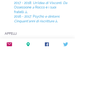
2017 - 2018
:
Un'idea di Visconti. Da
Ossessione
a
Rocco e i suoi
fratelli
V
2016 - 2017
:
Psycho
e dintorni.
Cinquant'anni di riscritture
V
APPELLI
Date e luoghi dei prossimi appelli
B
TESI
N.B.: proposte di elaborati triennali o tesi
magistrali non si discutono per mail:
presentarsi direttamente a uno dei
ricevimenti.
Scadenze per i tesisti
B
RICEVIMENTO
Via Noto 6, mercoledì, ore 13.30