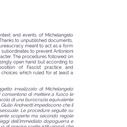
ontext and events of Michelangelo
. Thanks to unpublished documents,
 bureaucracy meant to act as a form
s subordinates to prevent Antonioni
racter. The procedures followed on
isingly open hand but according to
osition of Fascist practice and
l choices which ruled for at least a
ggetto irrealizzato di Michelangelo
i consentono di mettere a fuoco le
stacolo di una burocrazia equivalente
a Giulio Andreotti impediscono che il
osessuale. Le procedure seguite su
rmente scoperte ma secondo regole
 leggi dell’immediato dopoguerra e
o di precise scelte istituzionali che