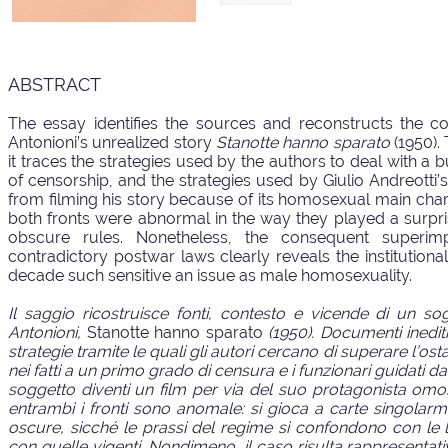
ABSTRACT
The essay identifies the sources and reconstructs the c
Antonioni’s unrealized story
Stanotte hanno sparato
(1950)
it traces the strategies used by the authors to deal with a
of censorship, and the strategies used by Giulio Andreotti’
from filming his story because of its homosexual main cha
both fronts were abnormal in the way they played a surpr
obscure rules. Nonetheless, the consequent superimp
contradictory postwar laws clearly reveals the institutiona
decade such sensitive an issue as male homosexuality.
Il saggio ricostruisce fonti, contesto e vicende di un so
Antonioni,
Stanotte hanno sparato
(1950). Documenti inedit
strategie tramite le quali gli autori cercano di superare l’o
nei fatti a un primo grado di censura e i funzionari guidati d
soggetto diventi un film per via del suo protagonista om
entrambi i fronti sono anomale: si gioca a carte singola
oscure, sicché le prassi del regime si confondono con le
con quelle vigenti. Nondimeno, il caso risulta rappresentativ