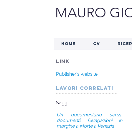
MAURO GIO
HOME
CV
RICE
link
..........................................
Publisher’s website
lavori correlati
..........................................
Saggi:
Un documentario senza
documenti. Divagazioni in
margine a Morte a Venezia