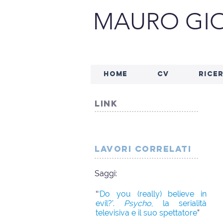
MAURO GIO
HOME
CV
RICE
link
..........................................
lavori correlati
..........................................
Saggi:
“
‘Do you (really) believe in
evil?’.
Psycho
, la serialità
televisiva e il suo spettatore
”