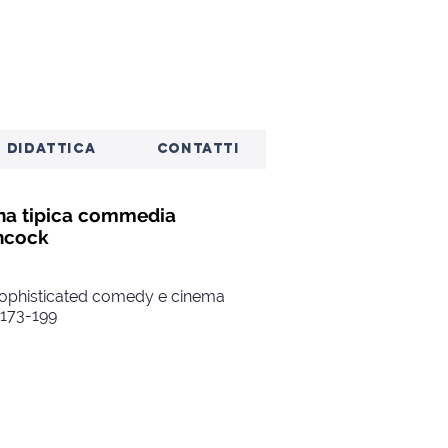
DIDATTICA
CONTATTI
una tipica commedia
chcock
), Sophisticated comedy e cinema
 173-199