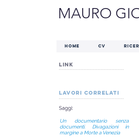
MAURO GIO
HOME
CV
RICE
link
..........................................
lavori correlati
..........................................
Saggi:
Un documentario senza
documenti. Divagazioni in
margine a Morte a Venezia