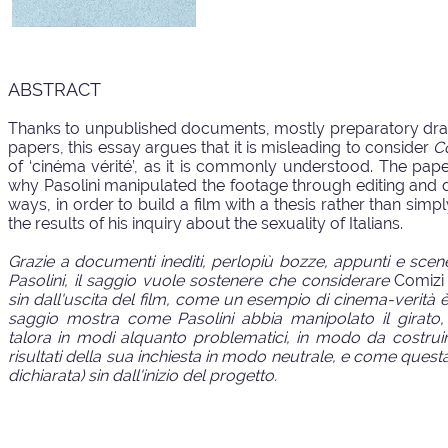
ABSTRACT
Thanks to unpublished documents, mostly preparatory draf
papers, this essay argues that it is misleading to consider
C
of ‘cinéma vérité’, as it is commonly understood. The pap
why Pasolini manipulated the footage through editing and
ways, in order to build a film with a thesis rather than sim
the results of his inquiry about the sexuality of Italians.
Grazie a documenti inediti, perlopiù bozze, appunti e scene
Pasolini, il saggio vuole sostenere che considerare
Comizi
sin dall'uscita del film, come un esempio di cinema-verità è d
saggio mostra come Pasolini abbia manipolato il girato
talora in modi alquanto problematici, in modo da costruire
risultati della sua inchiesta in modo neutrale, e come questa 
dichiarata) sin dall'inizio del progetto.