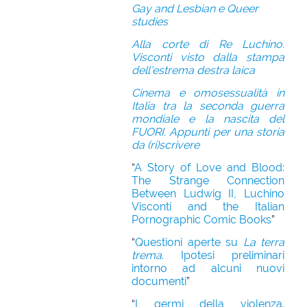
Gay and Lesbian e Queer
studies
Alla corte di Re Luchino.
Visconti visto dalla stampa
dell’estrema destra laica
Cinema e omosessualità in
Italia tra la seconda guerra
mondiale e la nascita del
FUORI. Appunti per una storia
da (ri)scrivere
“
A Story of Love and Blood:
The Strange Connection
Between Ludwig II, Luchino
Visconti and the Italian
Pornographic Comic Books
”
“
Questioni aperte su
La terra
trema
. Ipotesi preliminari
intorno ad alcuni nuovi
documenti
”
“
I germi della violenza.